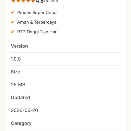
4.8
(10240)
Proses Super Cepat
Aman & Terpercaya
RTP Tinggi Tiap Hari
Version
1.0.0
Size
25 MB
Updated
2026-06-20
Category