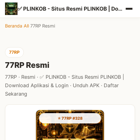
✅ PLINKOB - Situs Resmi PLINKOB | Download Aplikasi & Login
Beranda
›
All
›
77RP Resmi
77RP
77RP Resmi
77RP · Resmi · ✅ PLINKOB - Situs Resmi PLINKOB |
Download Aplikasi & Login · Unduh APK · Daftar
Sekarang
⭐ 77RP #328