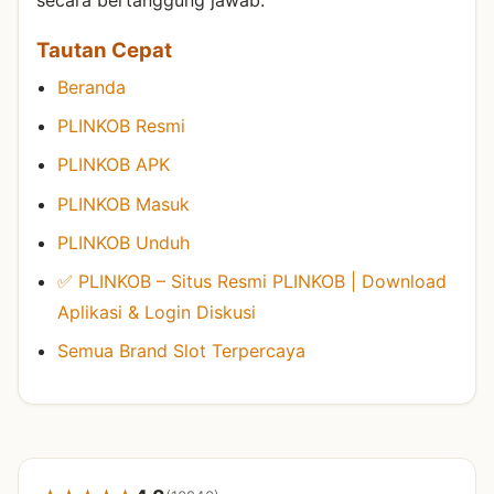
Tautan Cepat
Beranda
PLINKOB Resmi
PLINKOB APK
PLINKOB Masuk
PLINKOB Unduh
✅ PLINKOB – Situs Resmi PLINKOB | Download
Aplikasi & Login Diskusi
Semua Brand Slot Terpercaya